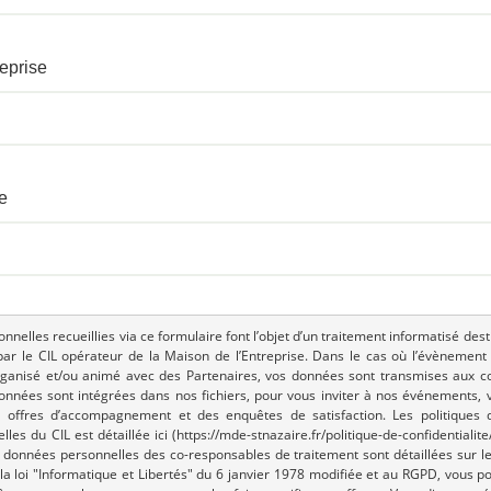
eprise
e