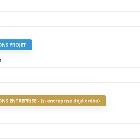
ONS PROJET
t
S ENTREPRISE - (si entreprise déjà créée)