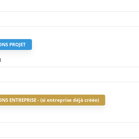
ONS PROJET
t
S ENTREPRISE - (si entreprise déjà créée)