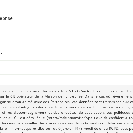
eprise
e