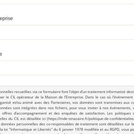
eprise
e