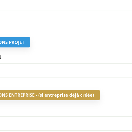
ONS PROJET
t
S ENTREPRISE - (si entreprise déjà créée)