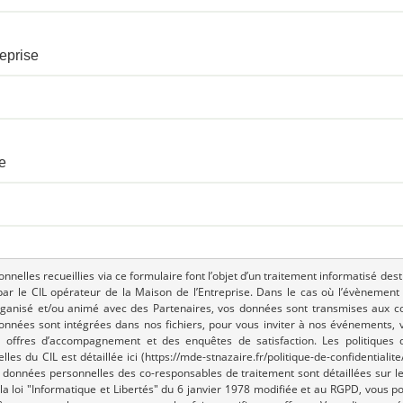
eprise
e