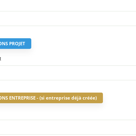
ONS PROJET
t
S ENTREPRISE - (si entreprise déjà créée)