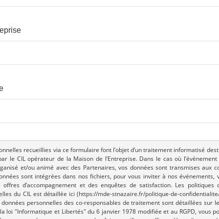
eprise
e