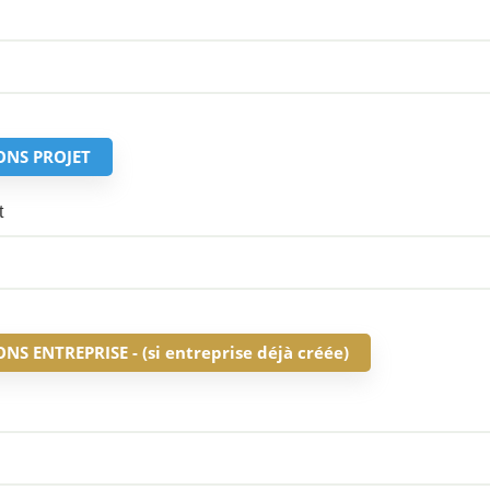
ONS PROJET
t
S ENTREPRISE - (si entreprise déjà créée)