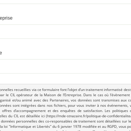
eprise
e