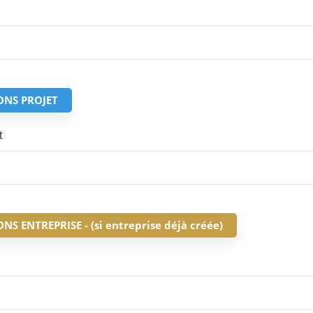
ONS PROJET
t
S ENTREPRISE - (si entreprise déjà créée)